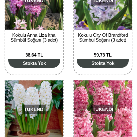
TÜKENDİ
TÜKENDİ
Kocayemiş Fidanı
Kuşburnu Fidanı
Liçi Fidanı
Kokulu Anna Liza İthal
Kokulu City Of Brandford
Sümbül Soğanı (3 adet)
Sümbül Soğanı (3 adet)
Longan Fidanı
38,64 TL
59,73 TL
Malta Eriği Fidanı
Stokta Yok
Stokta Yok
Mango Fidanı
Melez Meyveler
Murt Fidanı
TÜKENDİ
TÜKENDİ
Muşmula Fidanı
Muz Fidanı