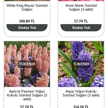
Nadir Çeşit Meyveler
White King Beyaz Sümbül
Anne Marie Sümbül
Soğanı
Soğanı (3 adet)
Nar Fidanı
150,84 TL
17,74 TL
Narenciye Fidanları
Stokta Yok
Stokta Yok
Nektarin Fidanı
Papaya Fidanı
Pepino Fidanı
TÜKENDİ
TÜKENDİ
Pitaya Fidanı
Şeftali Fidanı
Trabzon Hurması Fidanı
Apricot Passion Yoğun
Aqua Yoğun Kokulu
Kokulu Sümbül Soğanı (3
Sümbül Soğanı (3 adet)
Üzüm Fidanı
adet)
Vişne Fidanı
17,74 TL
114,16 TL