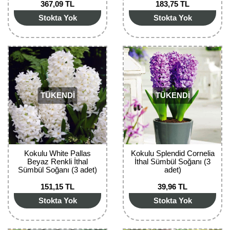
367,09 TL
183,75 TL
Bektaşi Üzümü Fidanı
Nostaljik Güller
Ters Lale Soğanı
Stokta Yok
Stokta Yok
Böğürtlen Fidanı
Peyzaj Gülleri
Yılbaşı Gülü Çiçeği
Ceviz Fidanı
Sarmaşık(Çardak) Gül Fidanları
Zambak Soğanı
Dut Fidanı
TÜKENDİ
TÜKENDİ
Elma Fidanı
Erik Fidanı
Feijoa Fidanı
Kokulu White Pallas
Kokulu Splendid Cornelia
Beyaz Renkli İthal
İthal Sümbül Soğanı (3
Fidan Anaçları ve Aşı Kalemleri
Sümbül Soğanı (3 adet)
adet)
151,15 TL
39,96 TL
Fındık Fidanı
Stokta Yok
Stokta Yok
Frenk Üzümü Fidanı