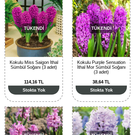
Girebolu Fidanı
Goji Berry Fidanı
Hünnap Fidanı
TÜKENDİ
TÜKENDİ
İncir Fidanı
Kapari Gebre Otu Fidanı
Kokulu Miss Saigon İthal
Kokulu Purple Sensation
Kayısı Fidanı
Sümbül Soğanı (3 adet)
İthal Mor Sümbül Soğanı
(3 adet)
Keçiboynuzu Fidanı
114,16 TL
38,64 TL
Stokta Yok
Stokta Yok
Kestane Fidanı
Kiraz Fidanı
Kivi Fidanı
Kızılcık Fidanı