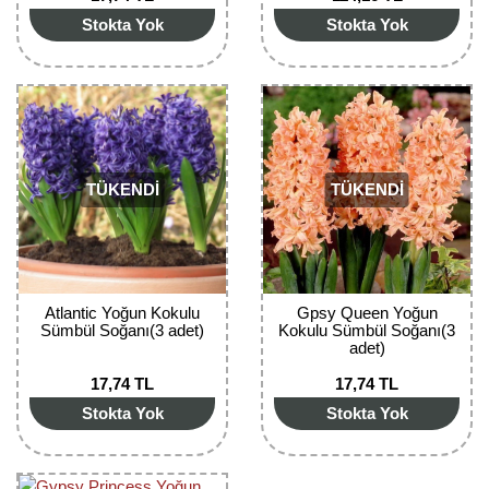
Stokta Yok
Stokta Yok
Yaban Mersini Fidanı
Zeytin Fidanı
TÜKENDİ
TÜKENDİ
Atlantic Yoğun Kokulu
Gpsy Queen Yoğun
Sümbül Soğanı(3 adet)
Kokulu Sümbül Soğanı(3
adet)
17,74 TL
17,74 TL
Stokta Yok
Stokta Yok