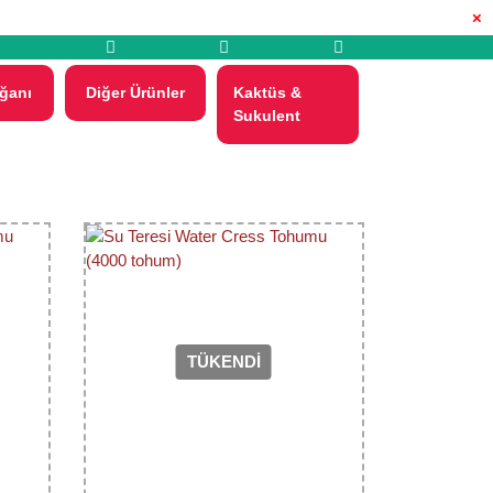
×
ğanı
Diğer Ürünler
Kaktüs &
Sukulent
TÜKENDİ