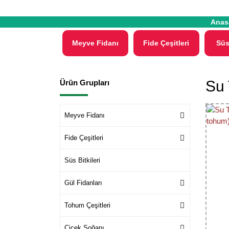
Anas
Meyve Fidanı
Fide Çeşitleri
Süs
Su 
Ürün Grupları
Meyve Fidanı
Fide Çeşitleri
Süs Bitkileri
Gül Fidanları
Tohum Çeşitleri
Çiçek Soğanı