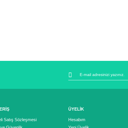
ERİŞ
ÜYELİK
li Satış Sözleşmesi
Hesabım
k ve Güvenlik
Yeni Üyelik