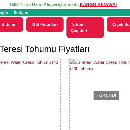
1500 TL ve Üzeri Alışverişlerinizde
KARGO BEDAVA!
ayfa
İletişim
 Bitkileri
Gül Fidanları
Tohum
Çiçek So
Çeşitleri
Teresi Tohumu Fiyatları
TÜKENDİ