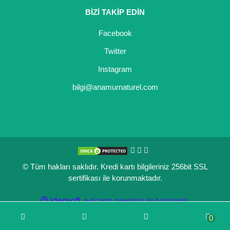
BİZİ TAKİP EDİN
Kocayemiş Fidanı
Facebook
Kuşburnu Fidanı
Twitter
Liçi Fidanı
Instagram
Longan Fidanı
bilgi@anamurnaturel.com
Malta Eriği Fidanı
Mango Fidanı
Melez Meyveler
© Tüm hakları saklıdır. Kredi kartı bilgileriniz 256bit SSL
Murt Fidanı
sertifikası ile korunmaktadır.
Muşmula Fidanı
ile
ideasoft
e-
hazırlandı.
ticaret
Muz Fidanı
0
paketleri