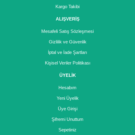
Girebolu Fidanı
Kargo Takibi
Goji Berry Fidanı
ALIŞVERİŞ
Hünnap Fidanı
Mesafeli Satış Sözleşmesi
İncir Fidanı
Gizlilik ve Güvenlik
İptal ve İade Şartları
Kapari Gebre Otu Fidanı
Kişisel Veriler Politikası
Kayısı Fidanı
ÜYELİK
Keçiboynuzu Fidanı
Hesabım
Kestane Fidanı
Yeni Üyelik
Kiraz Fidanı
Üye Girişi
Kivi Fidanı
Şifremi Unuttum
Sepetiniz
Kızılcık Fidanı