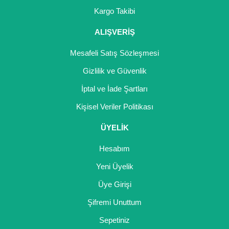
Girebolu Fidanı
Kargo Takibi
Goji Berry Fidanı
ALIŞVERİŞ
Hünnap Fidanı
Mesafeli Satış Sözleşmesi
İncir Fidanı
Gizlilik ve Güvenlik
İptal ve İade Şartları
Kapari Gebre Otu Fidanı
Kişisel Veriler Politikası
Kayısı Fidanı
ÜYELİK
Keçiboynuzu Fidanı
Hesabım
Kestane Fidanı
Yeni Üyelik
Kiraz Fidanı
Üye Girişi
Kivi Fidanı
Şifremi Unuttum
Sepetiniz
Kızılcık Fidanı