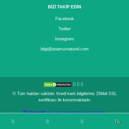
BİZİ TAKİP EDİN
Kocayemiş Fidanı
Facebook
Kuşburnu Fidanı
Twitter
Liçi Fidanı
Instagram
Longan Fidanı
bilgi@anamurnaturel.com
Malta Eriği Fidanı
Mango Fidanı
Melez Meyveler
© Tüm hakları saklıdır. Kredi kartı bilgileriniz 256bit SSL
Murt Fidanı
sertifikası ile korunmaktadır.
Muşmula Fidanı
ile
ideasoft
e-
hazırlandı.
ticaret
Muz Fidanı
0
paketleri