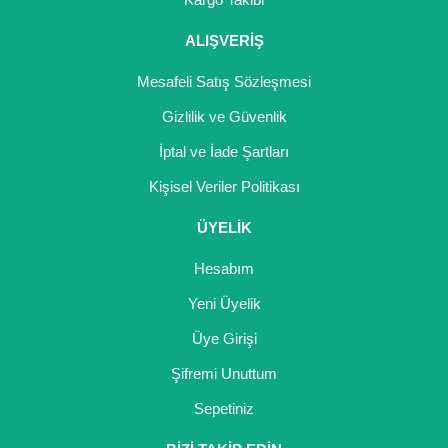
Girebolu Fidanı
ALIŞVERİŞ
Goji Berry Fidanı
Mesafeli Satış Sözleşmesi
Hünnap Fidanı
Gizlilik ve Güvenlik
İncir Fidanı
İptal ve İade Şartları
Kapari Gebre Otu Fidanı
Kişisel Veriler Politikası
Kayısı Fidanı
ÜYELİK
Keçiboynuzu Fidanı
Hesabım
Kestane Fidanı
Yeni Üyelik
Üye Girişi
Kiraz Fidanı
Şifremi Unuttum
Kivi Fidanı
Sepetiniz
Kızılcık Fidanı