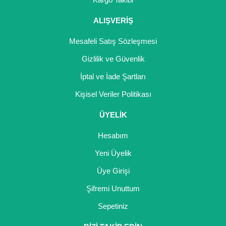
Girebolu Fidanı
ALIŞVERİŞ
Goji Berry Fidanı
Mesafeli Satış Sözleşmesi
Hünnap Fidanı
Gizlilik ve Güvenlik
İncir Fidanı
İptal ve İade Şartları
Kapari Gebre Otu Fidanı
Kişisel Veriler Politikası
Kayısı Fidanı
ÜYELİK
Keçiboynuzu Fidanı
Hesabım
Kestane Fidanı
Yeni Üyelik
Üye Girişi
Kiraz Fidanı
Şifremi Unuttum
Kivi Fidanı
Sepetiniz
Kızılcık Fidanı