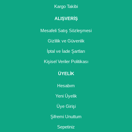
Girebolu Fidanı
Kargo Takibi
Goji Berry Fidanı
ALIŞVERİŞ
Hünnap Fidanı
Mesafeli Satış Sözleşmesi
İncir Fidanı
Gizlilik ve Güvenlik
İptal ve İade Şartları
Kapari Gebre Otu Fidanı
Kişisel Veriler Politikası
Kayısı Fidanı
ÜYELİK
Keçiboynuzu Fidanı
Hesabım
Kestane Fidanı
Yeni Üyelik
Kiraz Fidanı
Üye Girişi
Kivi Fidanı
Şifremi Unuttum
Sepetiniz
Kızılcık Fidanı