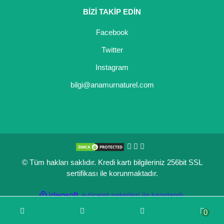
BİZİ TAKİP EDİN
Kocayemiş Fidanı
Facebook
Kuşburnu Fidanı
Twitter
Liçi Fidanı
Instagram
Longan Fidanı
bilgi@anamurnaturel.com
Malta Eriği Fidanı
Mango Fidanı
Melez Meyveler
© Tüm hakları saklıdır. Kredi kartı bilgileriniz 256bit SSL
Murt Fidanı
sertifikası ile korunmaktadır.
Muşmula Fidanı
ile
ideasoft
e-
hazırlandı.
ticaret
Muz Fidanı
0
paketleri