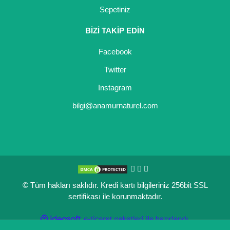
Sepetiniz
Kocayemiş Fidanı
BİZİ TAKİP EDİN
Kuşburnu Fidanı
Facebook
Liçi Fidanı
Twitter
Longan Fidanı
Instagram
Malta Eriği Fidanı
bilgi@anamurnaturel.com
Mango Fidanı
Melez Meyveler
Murt Fidanı
© Tüm hakları saklıdır. Kredi kartı bilgileriniz 256bit SSL
Muşmula Fidanı
sertifikası ile korunmaktadır.
Muz Fidanı
ile
ideasoft
e-
hazırlandı.
ticaret