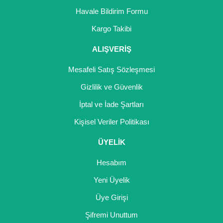
Girebolu Fidanı
Havale Bildirim Formu
Goji Berry Fidanı
Kargo Takibi
Hünnap Fidanı
ALIŞVERİŞ
İncir Fidanı
Mesafeli Satış Sözleşmesi
Gizlilik ve Güvenlik
Kapari Gebre Otu Fidanı
İptal ve İade Şartları
Kayısı Fidanı
Kişisel Veriler Politikası
Keçiboynuzu Fidanı
ÜYELİK
Kestane Fidanı
Hesabım
Kiraz Fidanı
Yeni Üyelik
Kivi Fidanı
Üye Girişi
Şifremi Unuttum
Kızılcık Fidanı