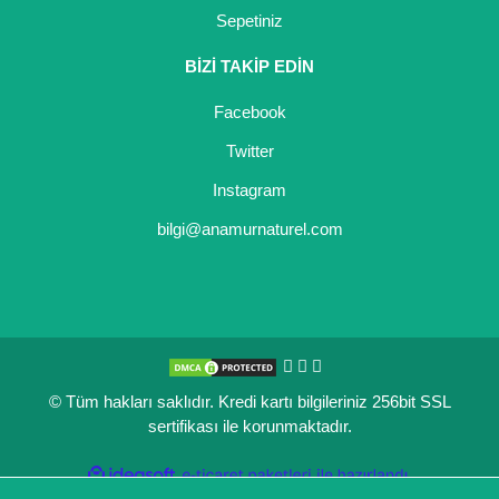
Sepetiniz
Kocayemiş Fidanı
BİZİ TAKİP EDİN
Kuşburnu Fidanı
Facebook
Liçi Fidanı
Twitter
Longan Fidanı
Instagram
Malta Eriği Fidanı
bilgi@anamurnaturel.com
Mango Fidanı
Melez Meyveler
Murt Fidanı
© Tüm hakları saklıdır. Kredi kartı bilgileriniz 256bit SSL
Muşmula Fidanı
sertifikası ile korunmaktadır.
Muz Fidanı
ile
ideasoft
e-
hazırlandı.
ticaret