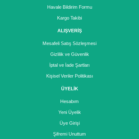
Girebolu Fidanı
Havale Bildirim Formu
Goji Berry Fidanı
Kargo Takibi
Hünnap Fidanı
ALIŞVERİŞ
İncir Fidanı
Mesafeli Satış Sözleşmesi
Gizlilik ve Güvenlik
Kapari Gebre Otu Fidanı
İptal ve İade Şartları
Kayısı Fidanı
Kişisel Veriler Politikası
Keçiboynuzu Fidanı
ÜYELİK
Kestane Fidanı
Hesabım
Kiraz Fidanı
Yeni Üyelik
Kivi Fidanı
Üye Girişi
Şifremi Unuttum
Kızılcık Fidanı