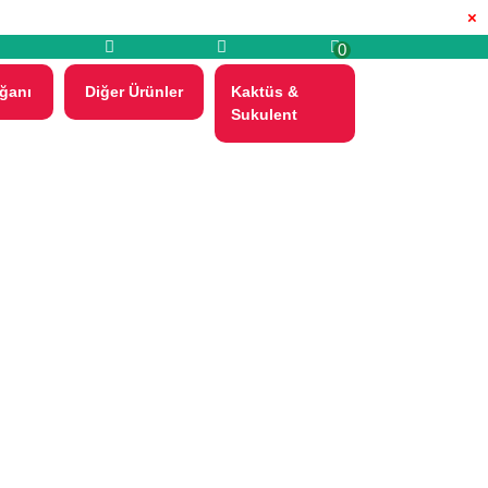
×
0
ğanı
Diğer Ürünler
Kaktüs &
Sukulent