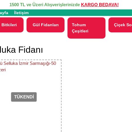
1500 TL ve Üzeri Alışverişlerinizde
KARGO BEDAVA!
ayfa
İletişim
 Bitkileri
Gül Fidanları
Tohum
Çiçek So
Çeşitleri
luka Fidanı
TÜKENDİ