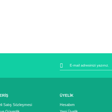
ERİŞ
ÜYELİK
li Satış Sözleşmesi
Hesabım
k ve Güvenlik
Yeni Üyelik