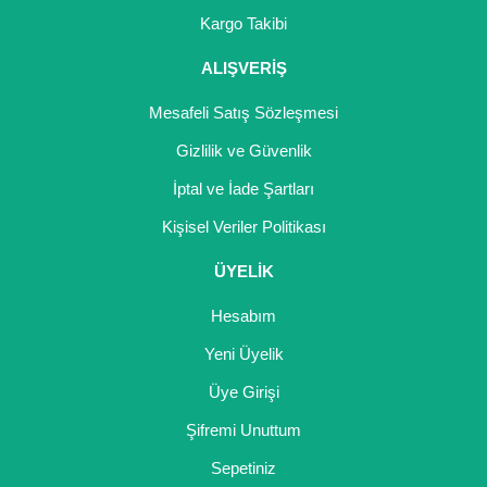
Girebolu Fidanı
Kargo Takibi
Goji Berry Fidanı
ALIŞVERİŞ
Hünnap Fidanı
Mesafeli Satış Sözleşmesi
İncir Fidanı
Gizlilik ve Güvenlik
İptal ve İade Şartları
Kapari Gebre Otu Fidanı
Kişisel Veriler Politikası
Kayısı Fidanı
ÜYELİK
Keçiboynuzu Fidanı
Hesabım
Kestane Fidanı
Yeni Üyelik
Kiraz Fidanı
Üye Girişi
Kivi Fidanı
Şifremi Unuttum
Sepetiniz
Kızılcık Fidanı