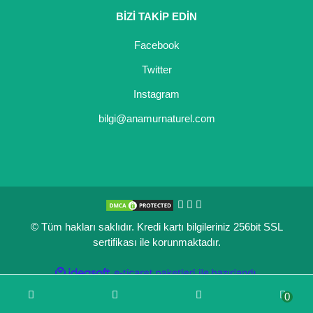
BİZİ TAKİP EDİN
Kocayemiş Fidanı
Facebook
Kuşburnu Fidanı
Twitter
Liçi Fidanı
Instagram
Longan Fidanı
bilgi@anamurnaturel.com
Malta Eriği Fidanı
Mango Fidanı
Melez Meyveler
© Tüm hakları saklıdır. Kredi kartı bilgileriniz 256bit SSL
Murt Fidanı
sertifikası ile korunmaktadır.
Muşmula Fidanı
ile
ideasoft
e-
hazırlandı.
ticaret
Muz Fidanı
0
paketleri