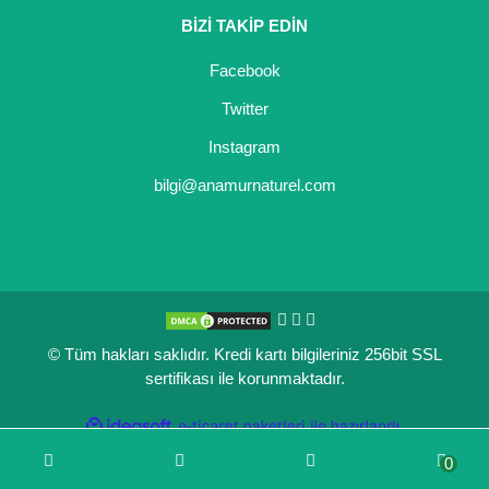
BİZİ TAKİP EDİN
Kocayemiş Fidanı
Facebook
Kuşburnu Fidanı
Twitter
Liçi Fidanı
Instagram
Longan Fidanı
bilgi@anamurnaturel.com
Malta Eriği Fidanı
Mango Fidanı
Melez Meyveler
© Tüm hakları saklıdır. Kredi kartı bilgileriniz 256bit SSL
Murt Fidanı
sertifikası ile korunmaktadır.
Muşmula Fidanı
ile
ideasoft
e-
hazırlandı.
ticaret
Muz Fidanı
0
paketleri