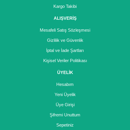
Girebolu Fidanı
Kargo Takibi
Goji Berry Fidanı
ALIŞVERİŞ
Hünnap Fidanı
Mesafeli Satış Sözleşmesi
İncir Fidanı
Gizlilik ve Güvenlik
İptal ve İade Şartları
Kapari Gebre Otu Fidanı
Kişisel Veriler Politikası
Kayısı Fidanı
ÜYELİK
Keçiboynuzu Fidanı
Hesabım
Kestane Fidanı
Yeni Üyelik
Kiraz Fidanı
Üye Girişi
Kivi Fidanı
Şifremi Unuttum
Sepetiniz
Kızılcık Fidanı