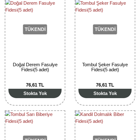
Girebolu Fidanı
Goji Berry Fidanı
Hünnap Fidanı
TÜKENDİ
TÜKENDİ
İncir Fidanı
Kapari Gebre Otu Fidanı
Doğal Derem Fasulye
Tombul Şeker Fasulye
Kayısı Fidanı
Fidesi(5 adet)
Fidesi(5 adet)
Keçiboynuzu Fidanı
76,61 TL
76,61 TL
Stokta Yok
Stokta Yok
Kestane Fidanı
Kiraz Fidanı
Kivi Fidanı
Kızılcık Fidanı