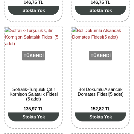
146,75 TL
146,75 TL
Bektaşi Üzümü Fidanı
Nostaljik Güller
Ters Lale Soğanı
Stokta Yok
Stokta Yok
Böğürtlen Fidanı
Peyzaj Gülleri
Yılbaşı Gülü Çiçeği
Ceviz Fidanı
Sarmaşık(Çardak) Gül Fidanları
Zambak Soğanı
Dut Fidanı
TÜKENDİ
TÜKENDİ
Elma Fidanı
Erik Fidanı
Feijoa Fidanı
Sofralık-Turşuluk Çıtır
Bol Dökümlü Alsancak
Kornişon Salatalık Fidesi
Domates Fidesi(5 adet)
Fidan Anaçları ve Aşı Kalemleri
(5 adet)
135,97 TL
152,82 TL
Fındık Fidanı
Stokta Yok
Stokta Yok
Frenk Üzümü Fidanı