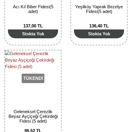
Nadir Çeşit Meyveler
Acı Kıl Biber Fidesi(5
Yeşilköy Yaprak Bezelye
adet)
Fidesi(5 adet)
Nar Fidanı
137,00 TL
136,40 TL
Narenciye Fidanları
Stokta Yok
Stokta Yok
Nektarin Fidanı
Papaya Fidanı
Pepino Fidanı
TÜKENDİ
Pitaya Fidanı
Şeftali Fidanı
Trabzon Hurması Fidanı
Geleneksel Çerezlik
Beyaz Ayçiçeği Çekirdeği
Üzüm Fidanı
Fidesi (5 adet)
Vişne Fidanı
95,52 TL