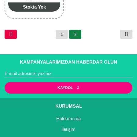
Stokta Yok
Yaban Mersini Fidanı
Zeytin Fidanı
1
2
KAMPANYALARIMIZDAN HABERDAR OLUN
KAYDOL
KURUMSAL
Hakkımızda
İletişim