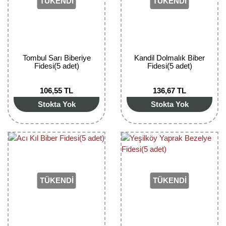
TÜKENDİ
TÜKENDİ
Kocayemiş Fidanı
Kuşburnu Fidanı
Liçi Fidanı
Tombul Sarı Biberiye
Kandil Dolmalık Biber
Fidesi(5 adet)
Fidesi(5 adet)
Longan Fidanı
106,55 TL
136,67 TL
Malta Eriği Fidanı
Stokta Yok
Stokta Yok
Mango Fidanı
Melez Meyveler
Murt Fidanı
TÜKENDİ
TÜKENDİ
Muşmula Fidanı
Muz Fidanı