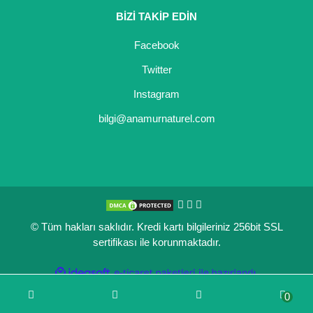
BİZİ TAKİP EDİN
Kocayemiş Fidanı
Facebook
Kuşburnu Fidanı
Twitter
Liçi Fidanı
Instagram
Longan Fidanı
bilgi@anamurnaturel.com
Malta Eriği Fidanı
Mango Fidanı
Melez Meyveler
© Tüm hakları saklıdır. Kredi kartı bilgileriniz 256bit SSL
Murt Fidanı
sertifikası ile korunmaktadır.
Muşmula Fidanı
ile
ideasoft
e-
hazırlandı.
ticaret
Muz Fidanı
0
paketleri