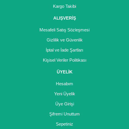
Girebolu Fidanı
Kargo Takibi
Goji Berry Fidanı
ALIŞVERİŞ
Hünnap Fidanı
Mesafeli Satış Sözleşmesi
İncir Fidanı
Gizlilik ve Güvenlik
İptal ve İade Şartları
Kapari Gebre Otu Fidanı
Kişisel Veriler Politikası
Kayısı Fidanı
ÜYELİK
Keçiboynuzu Fidanı
Hesabım
Kestane Fidanı
Yeni Üyelik
Kiraz Fidanı
Üye Girişi
Kivi Fidanı
Şifremi Unuttum
Sepetiniz
Kızılcık Fidanı