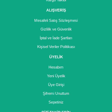
Girebolu Fidanı
ALIŞVERİŞ
Goji Berry Fidanı
Mesafeli Satış Sözleşmesi
Hünnap Fidanı
Gizlilik ve Güvenlik
İncir Fidanı
İptal ve İade Şartları
Kapari Gebre Otu Fidanı
Kişisel Veriler Politikası
Kayısı Fidanı
ÜYELİK
Keçiboynuzu Fidanı
Hesabım
Kestane Fidanı
Yeni Üyelik
Üye Girişi
Kiraz Fidanı
Şifremi Unuttum
Kivi Fidanı
Sepetiniz
Kızılcık Fidanı