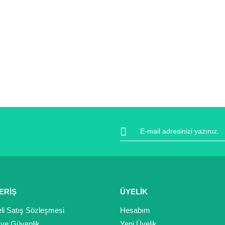
ERİŞ
ÜYELİK
li Satış Sözleşmesi
Hesabım
k ve Güvenlik
Yeni Üyelik