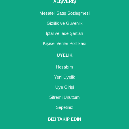
Girebolu Fidanı
ALIŞVERİŞ
Goji Berry Fidanı
Mesafeli Satış Sözleşmesi
Gizlilik ve Güvenlik
Hünnap Fidanı
İptal ve İade Şartları
İncir Fidanı
Kişisel Veriler Politikası
Kapari Gebre Otu Fidanı
ÜYELİK
Kayısı Fidanı
Hesabım
Keçiboynuzu Fidanı
Yeni Üyelik
Üye Girişi
Kestane Fidanı
Şifremi Unuttum
Kiraz Fidanı
Sepetiniz
Kivi Fidanı
BİZİ TAKİP EDİN
Kızılcık Fidanı