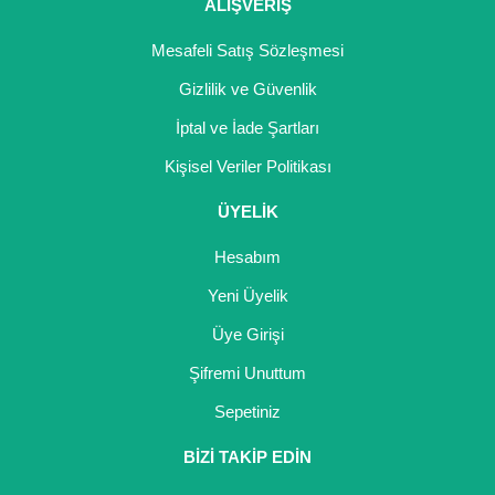
Girebolu Fidanı
ALIŞVERİŞ
Goji Berry Fidanı
Mesafeli Satış Sözleşmesi
Gizlilik ve Güvenlik
Hünnap Fidanı
İptal ve İade Şartları
İncir Fidanı
Kişisel Veriler Politikası
Kapari Gebre Otu Fidanı
ÜYELİK
Kayısı Fidanı
Hesabım
Keçiboynuzu Fidanı
Yeni Üyelik
Üye Girişi
Kestane Fidanı
Şifremi Unuttum
Kiraz Fidanı
Sepetiniz
Kivi Fidanı
BİZİ TAKİP EDİN
Kızılcık Fidanı