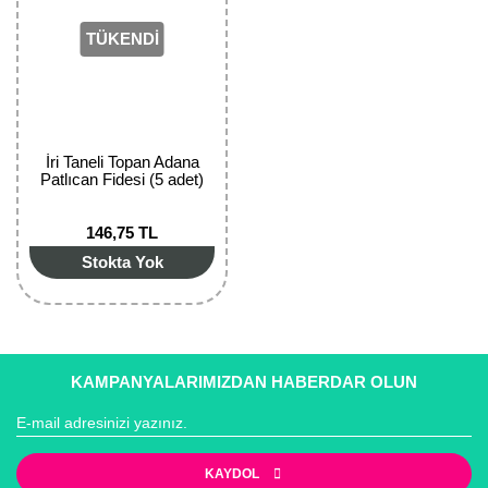
Girebolu Fidanı
TÜKENDİ
Goji Berry Fidanı
Hünnap Fidanı
İncir Fidanı
İri Taneli Topan Adana
Patlıcan Fidesi (5 adet)
Kapari Gebre Otu Fidanı
146,75 TL
Kayısı Fidanı
Stokta Yok
Keçiboynuzu Fidanı
Kestane Fidanı
Kiraz Fidanı
KAMPANYALARIMIZDAN HABERDAR OLUN
Kivi Fidanı
Kızılcık Fidanı
KAYDOL