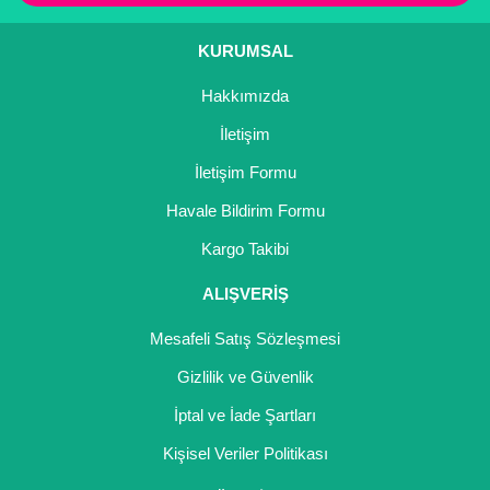
Kocayemiş Fidanı
KURUMSAL
Kuşburnu Fidanı
Hakkımızda
Liçi Fidanı
İletişim
Longan Fidanı
İletişim Formu
Havale Bildirim Formu
Malta Eriği Fidanı
Kargo Takibi
Mango Fidanı
ALIŞVERİŞ
Melez Meyveler
Mesafeli Satış Sözleşmesi
Murt Fidanı
Gizlilik ve Güvenlik
Muşmula Fidanı
İptal ve İade Şartları
Muz Fidanı
Kişisel Veriler Politikası