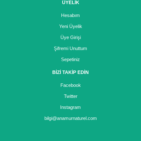
ÜYELİK
Nadir Çeşit Meyveler
Hesabım
Nar Fidanı
Yeni Üyelik
Narenciye Fidanları
Üye Girişi
Nektarin Fidanı
Şifremi Unuttum
Papaya Fidanı
Sepetiniz
Pepino Fidanı
BİZİ TAKİP EDİN
Pitaya Fidanı
Facebook
Twitter
Şeftali Fidanı
Instagram
Trabzon Hurması Fidanı
bilgi@anamurnaturel.com
Üzüm Fidanı
Vişne Fidanı