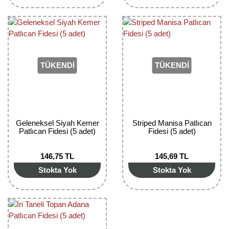
Bektaşi Üzümü Fidanı
Nostaljik Güller
Ters Lale Soğanı
Böğürtlen Fidanı
Peyzaj Gülleri
Yılbaşı Gülü Çiçeği
Ceviz Fidanı
Sarmaşık(Çardak) Gül Fidanları
Zambak Soğanı
TÜKENDİ
TÜKENDİ
Dut Fidanı
Elma Fidanı
Erik Fidanı
Geleneksel Siyah Kemer
Striped Manisa Patlıcan
Patlıcan Fidesi (5 adet)
Fidesi (5 adet)
Feijoa Fidanı
146,75 TL
145,69 TL
Fidan Anaçları ve Aşı Kalemleri
Stokta Yok
Stokta Yok
Fındık Fidanı
Frenk Üzümü Fidanı