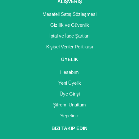
Girebolu Fidanı
ALIŞVERİŞ
Goji Berry Fidanı
Mesafeli Satış Sözleşmesi
Gizlilik ve Güvenlik
Hünnap Fidanı
İptal ve İade Şartları
İncir Fidanı
Kişisel Veriler Politikası
Kapari Gebre Otu Fidanı
ÜYELİK
Kayısı Fidanı
Hesabım
Keçiboynuzu Fidanı
Yeni Üyelik
Üye Girişi
Kestane Fidanı
Şifremi Unuttum
Kiraz Fidanı
Sepetiniz
Kivi Fidanı
BİZİ TAKİP EDİN
Kızılcık Fidanı