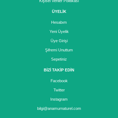
Kişisel Veriler Politikası
Nadir Çeşit Meyveler
ÜYELİK
Nar Fidanı
Hesabım
Narenciye Fidanları
Yeni Üyelik
Nektarin Fidanı
Üye Girişi
Papaya Fidanı
Şifremi Unuttum
Pepino Fidanı
Sepetiniz
BİZİ TAKİP EDİN
Pitaya Fidanı
Facebook
Şeftali Fidanı
Twitter
Trabzon Hurması Fidanı
Instagram
Üzüm Fidanı
bilgi@anamurnaturel.com
Vişne Fidanı