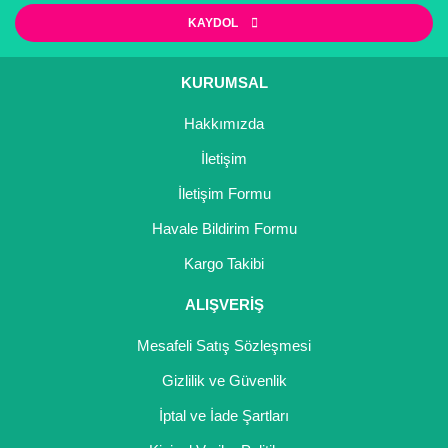
KAYDOL
Kocayemiş Fidanı
Kuşburnu Fidanı
KURUMSAL
Liçi Fidanı
Hakkımızda
Longan Fidanı
İletişim
İletişim Formu
Malta Eriği Fidanı
Havale Bildirim Formu
Mango Fidanı
Kargo Takibi
Melez Meyveler
ALIŞVERİŞ
Murt Fidanı
Mesafeli Satış Sözleşmesi
Muşmula Fidanı
Gizlilik ve Güvenlik
Muz Fidanı
İptal ve İade Şartları