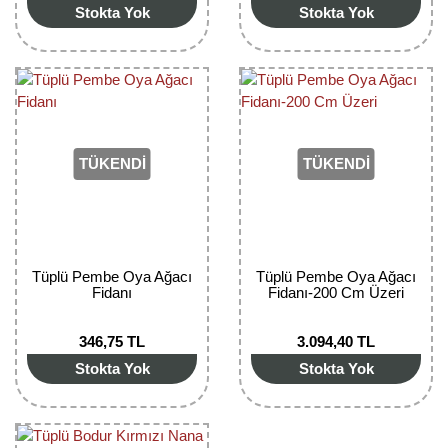
Stokta Yok
Stokta Yok
Bektaşi Üzümü Fidanı
Nostaljik Güller
Ters Lale Soğanı
Böğürtlen Fidanı
Peyzaj Gülleri
Yılbaşı Gülü Çiçeği
Ceviz Fidanı
Sarmaşık(Çardak) Gül Fidanları
Zambak Soğanı
Dut Fidanı
TÜKENDİ
TÜKENDİ
Elma Fidanı
Erik Fidanı
Tüplü Pembe Oya Ağacı
Tüplü Pembe Oya Ağacı
Feijoa Fidanı
Fidanı
Fidanı-200 Cm Üzeri
Fidan Anaçları ve Aşı Kalemleri
346,75 TL
3.094,40 TL
Fındık Fidanı
Stokta Yok
Stokta Yok
Frenk Üzümü Fidanı