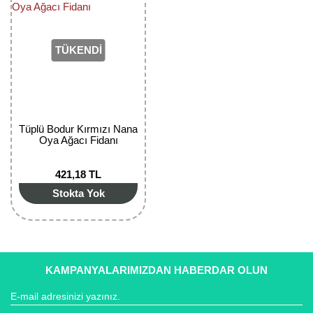
Girebolu Fidanı
Goji Berry Fidanı
TÜKENDİ
Hünnap Fidanı
İncir Fidanı
Kapari Gebre Otu Fidanı
Tüplü Bodur Kırmızı Nana
Oya Ağacı Fidanı
Kayısı Fidanı
421,18 TL
Keçiboynuzu Fidanı
Stokta Yok
Kestane Fidanı
Kiraz Fidanı
KAMPANYALARIMIZDAN HABERDAR OLUN
Kivi Fidanı
Kızılcık Fidanı