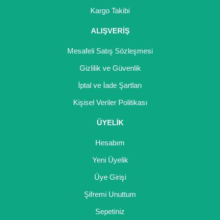
Girebolu Fidanı
Kargo Takibi
Goji Berry Fidanı
ALIŞVERİŞ
Hünnap Fidanı
Mesafeli Satış Sözleşmesi
İncir Fidanı
Gizlilik ve Güvenlik
İptal ve İade Şartları
Kapari Gebre Otu Fidanı
Kişisel Veriler Politikası
Kayısı Fidanı
ÜYELİK
Keçiboynuzu Fidanı
Hesabım
Kestane Fidanı
Yeni Üyelik
Kiraz Fidanı
Üye Girişi
Kivi Fidanı
Şifremi Unuttum
Sepetiniz
Kızılcık Fidanı