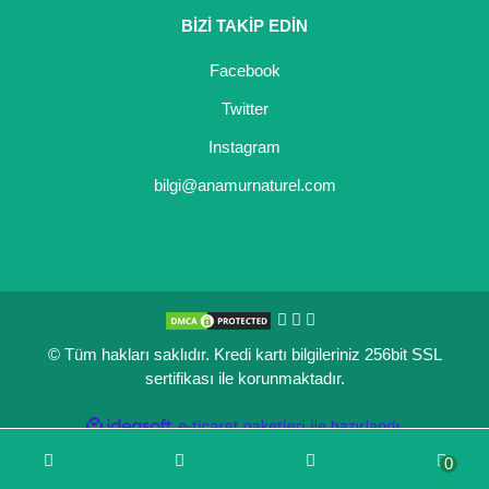
BİZİ TAKİP EDİN
Kocayemiş Fidanı
Facebook
Kuşburnu Fidanı
Twitter
Liçi Fidanı
Instagram
Longan Fidanı
bilgi@anamurnaturel.com
Malta Eriği Fidanı
Mango Fidanı
Melez Meyveler
© Tüm hakları saklıdır. Kredi kartı bilgileriniz 256bit SSL
Murt Fidanı
sertifikası ile korunmaktadır.
Muşmula Fidanı
ile
ideasoft
e-
hazırlandı.
ticaret
Muz Fidanı
0
paketleri