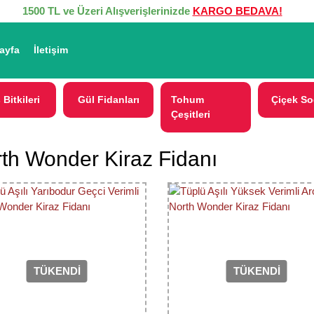
1500 TL ve Üzeri Alışverişlerinizde
KARGO BEDAVA!
ayfa
İletişim
 Bitkileri
Gül Fidanları
Tohum
Çiçek So
Çeşitleri
th Wonder Kiraz Fidanı
TÜKENDİ
TÜKENDİ