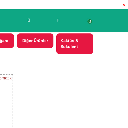
×
0
ğanı
Diğer Ürünler
Kaktüs &
Sukulent