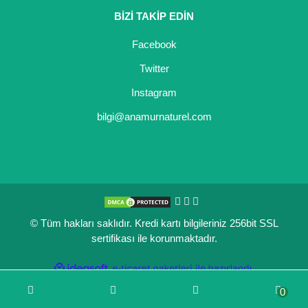
BİZİ TAKİP EDİN
Kocayemiş Fidanı
Facebook
Kuşburnu Fidanı
Twitter
Liçi Fidanı
Instagram
Longan Fidanı
bilgi@anamurnaturel.com
Malta Eriği Fidanı
Mango Fidanı
Melez Meyveler
© Tüm hakları saklıdır. Kredi kartı bilgileriniz 256bit SSL
Murt Fidanı
sertifikası ile korunmaktadır.
Muşmula Fidanı
ile
ideasoft
e-
hazırlandı.
ticaret
Muz Fidanı
0
paketleri