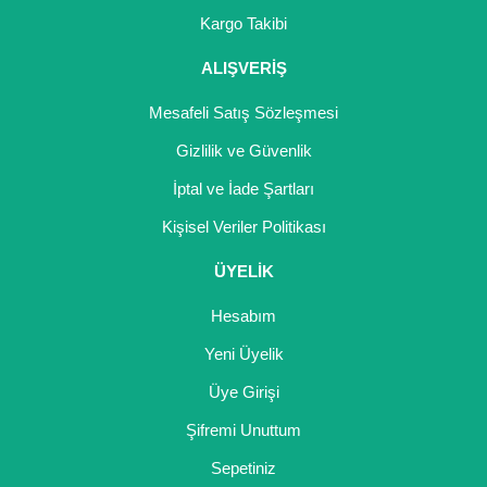
Girebolu Fidanı
Kargo Takibi
Goji Berry Fidanı
ALIŞVERİŞ
Hünnap Fidanı
Mesafeli Satış Sözleşmesi
İncir Fidanı
Gizlilik ve Güvenlik
İptal ve İade Şartları
Kapari Gebre Otu Fidanı
Kişisel Veriler Politikası
Kayısı Fidanı
ÜYELİK
Keçiboynuzu Fidanı
Hesabım
Kestane Fidanı
Yeni Üyelik
Kiraz Fidanı
Üye Girişi
Kivi Fidanı
Şifremi Unuttum
Sepetiniz
Kızılcık Fidanı