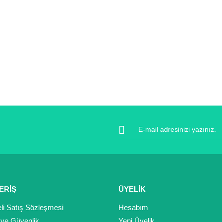
ERİŞ
ÜYELİK
li Satış Sözleşmesi
Hesabım
k ve Güvenlik
Yeni Üyelik