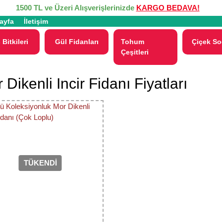
1500 TL ve Üzeri Alışverişlerinizde
KARGO BEDAVA!
ayfa
İletişim
 Bitkileri
Gül Fidanları
Tohum
Çiçek So
Çeşitleri
 Dikenli Incir Fidanı Fiyatları
TÜKENDİ