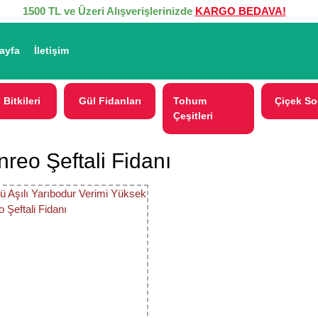
1500 TL ve Üzeri Alışverişlerinizde
KARGO BEDAVA!
ayfa
İletişim
 Bitkileri
Gül Fidanları
Tohum
Çiçek So
Çeşitleri
reo Şeftali Fidanı