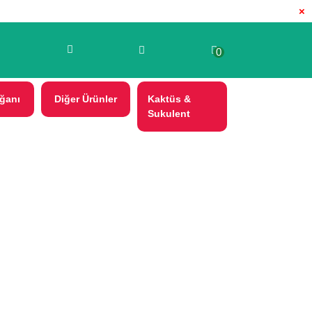
×
0
ğanı
Diğer Ürünler
Kaktüs &
Sukulent