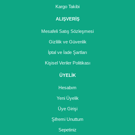
Girebolu Fidanı
Kargo Takibi
Goji Berry Fidanı
ALIŞVERİŞ
Hünnap Fidanı
Mesafeli Satış Sözleşmesi
İncir Fidanı
Gizlilik ve Güvenlik
İptal ve İade Şartları
Kapari Gebre Otu Fidanı
Kişisel Veriler Politikası
Kayısı Fidanı
ÜYELİK
Keçiboynuzu Fidanı
Hesabım
Kestane Fidanı
Yeni Üyelik
Kiraz Fidanı
Üye Girişi
Kivi Fidanı
Şifremi Unuttum
Sepetiniz
Kızılcık Fidanı