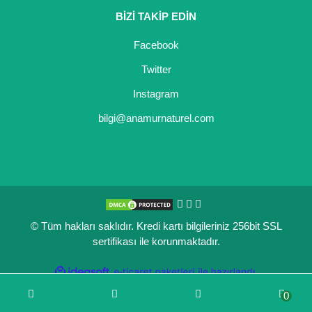
BİZİ TAKİP EDİN
Kocayemiş Fidanı
Facebook
Kuşburnu Fidanı
Twitter
Liçi Fidanı
Instagram
Longan Fidanı
bilgi@anamurnaturel.com
Malta Eriği Fidanı
Mango Fidanı
Melez Meyveler
© Tüm hakları saklıdır. Kredi kartı bilgileriniz 256bit SSL
Murt Fidanı
sertifikası ile korunmaktadır.
Muşmula Fidanı
ile
ideasoft
e-
hazırlandı.
ticaret
Muz Fidanı
0
paketleri