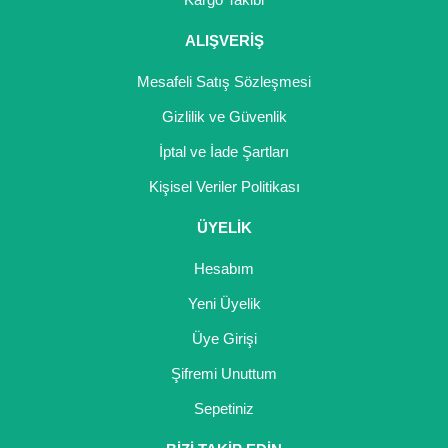
Girebolu Fidanı
ALIŞVERİŞ
Goji Berry Fidanı
Mesafeli Satış Sözleşmesi
Hünnap Fidanı
Gizlilik ve Güvenlik
İncir Fidanı
İptal ve İade Şartları
Kapari Gebre Otu Fidanı
Kişisel Veriler Politikası
Kayısı Fidanı
ÜYELİK
Keçiboynuzu Fidanı
Hesabım
Kestane Fidanı
Yeni Üyelik
Üye Girişi
Kiraz Fidanı
Şifremi Unuttum
Kivi Fidanı
Sepetiniz
Kızılcık Fidanı