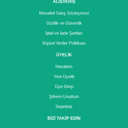
Girebolu Fidanı
ALIŞVERİŞ
Goji Berry Fidanı
Mesafeli Satış Sözleşmesi
Gizlilik ve Güvenlik
Hünnap Fidanı
İptal ve İade Şartları
İncir Fidanı
Kişisel Veriler Politikası
Kapari Gebre Otu Fidanı
ÜYELİK
Kayısı Fidanı
Hesabım
Keçiboynuzu Fidanı
Yeni Üyelik
Üye Girişi
Kestane Fidanı
Şifremi Unuttum
Kiraz Fidanı
Sepetiniz
Kivi Fidanı
BİZİ TAKİP EDİN
Kızılcık Fidanı