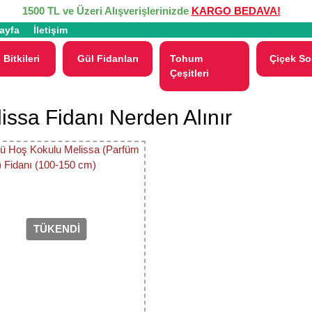
1500 TL ve Üzeri Alışverişlerinizde
KARGO BEDAVA!
ayfa
İletişim
 Bitkileri
Gül Fidanları
Tohum
Çiçek So
Çeşitleri
issa Fidanı Nerden Alınır
TÜKENDİ