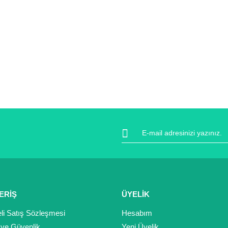
ERİŞ
ÜYELİK
li Satış Sözleşmesi
Hesabım
k ve Güvenlik
Yeni Üyelik