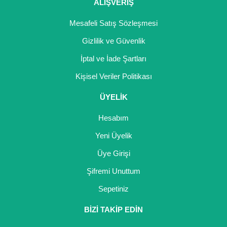
Girebolu Fidanı
ALIŞVERİŞ
Goji Berry Fidanı
Mesafeli Satış Sözleşmesi
Gizlilik ve Güvenlik
Hünnap Fidanı
İptal ve İade Şartları
İncir Fidanı
Kişisel Veriler Politikası
Kapari Gebre Otu Fidanı
ÜYELİK
Kayısı Fidanı
Hesabım
Keçiboynuzu Fidanı
Yeni Üyelik
Üye Girişi
Kestane Fidanı
Şifremi Unuttum
Kiraz Fidanı
Sepetiniz
Kivi Fidanı
BİZİ TAKİP EDİN
Kızılcık Fidanı