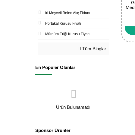
G
Medi
İri Meyveli Belen Alıç Fidanı
Portakal Kurusu Fiyatı
Mürdüm Eriği Kurusu Fiyatı
Tüm Bloglar
En Populer Olanlar
Ürün Bulunamadı.
Sponsor Ürünler