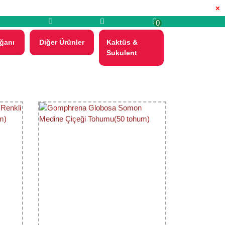
×
0
ğanı
Diğer Ürünler
Kaktüs &
Sukulent