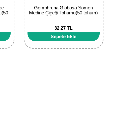
be
Gomphrena Globosa Somon
u(50
Medine Çiçeği Tohumu(50 tohum)
32,27 TL
Sepete Ekle