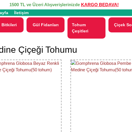
1500 TL ve Üzeri Alışverişlerinizde
KARGO BEDAVA!
ayfa
İletişim
 Bitkileri
Gül Fidanları
Tohum
Çiçek So
Çeşitleri
dine Çiçeği Tohumu