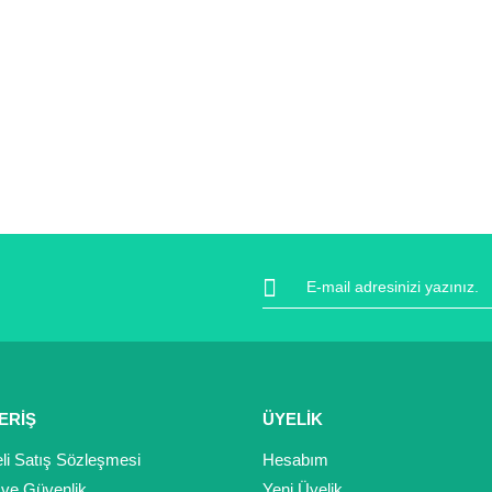
ERİŞ
ÜYELİK
li Satış Sözleşmesi
Hesabım
k ve Güvenlik
Yeni Üyelik