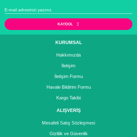
Girebolu Fidanı
Goji Berry Fidanı
KAYDOL
Hünnap Fidanı
İncir Fidanı
KURUMSAL
Kapari Gebre Otu Fidanı
Hakkımızda
İletişim
Kayısı Fidanı
İletişim Formu
Keçiboynuzu Fidanı
Havale Bildirim Formu
Kestane Fidanı
Kargo Takibi
Kiraz Fidanı
ALIŞVERİŞ
Kivi Fidanı
Mesafeli Satış Sözleşmesi
Kızılcık Fidanı
Gizlilik ve Güvenlik