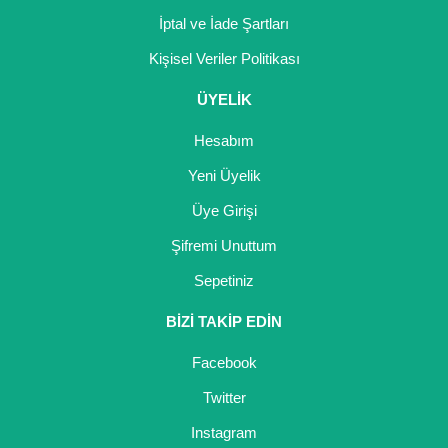
İptal ve İade Şartları
Kocayemiş Fidanı
Kişisel Veriler Politikası
Kuşburnu Fidanı
ÜYELİK
Liçi Fidanı
Hesabım
Longan Fidanı
Yeni Üyelik
Malta Eriği Fidanı
Üye Girişi
Mango Fidanı
Şifremi Unuttum
Sepetiniz
Melez Meyveler
BİZİ TAKİP EDİN
Murt Fidanı
Facebook
Muşmula Fidanı
Twitter
Muz Fidanı
Instagram