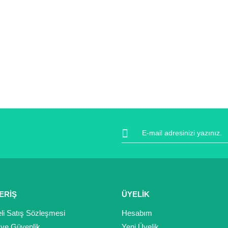
ERİŞ
ÜYELİK
li Satış Sözleşmesi
Hesabım
k ve Güvenlik
Yeni Üyelik