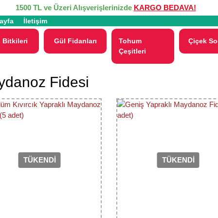
1500 TL ve Üzeri Alışverişlerinizde
KARGO BEDAVA!
ayfa
İletişim
 Bitkileri
Gül Fidanları
Tohum
Çiçek So
Çeşitleri
danoz Fidesi
TÜKENDİ
TÜKENDİ