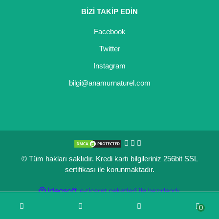
BİZİ TAKİP EDİN
Kocayemiş Fidanı
Facebook
Kuşburnu Fidanı
Twitter
Liçi Fidanı
Instagram
Longan Fidanı
bilgi@anamurnaturel.com
Malta Eriği Fidanı
Mango Fidanı
Melez Meyveler
© Tüm hakları saklıdır. Kredi kartı bilgileriniz 256bit SSL
Murt Fidanı
sertifikası ile korunmaktadır.
Muşmula Fidanı
ile
ideasoft
e-
hazırlandı.
ticaret
Muz Fidanı
0
paketleri