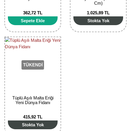
Cm)
Bektaşi Üzümü Fidanı
Nostaljik Güller
Ters Lale Soğanı
362,72 TL
1.025,89 TL
Böğürtlen Fidanı
Peyzaj Gülleri
Yılbaşı Gülü Çiçeği
Sepete Ekle
Stokta Yok
Ceviz Fidanı
Sarmaşık(Çardak) Gül Fidanları
Zambak Soğanı
Dut Fidanı
Elma Fidanı
TÜKENDİ
Erik Fidanı
Feijoa Fidanı
Fidan Anaçları ve Aşı Kalemleri
Tüplü Aşılı Malta Eriği
Yeni Dünya Fidanı
Fındık Fidanı
415,92 TL
Frenk Üzümü Fidanı
Stokta Yok