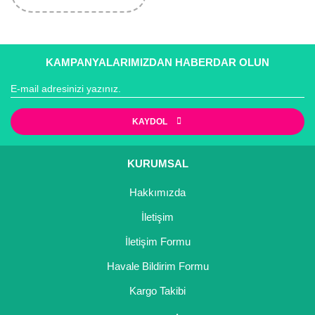
Girebolu Fidanı
Goji Berry Fidanı
KAMPANYALARIMIZDAN HABERDAR OLUN
Hünnap Fidanı
İncir Fidanı
KAYDOL
Kapari Gebre Otu Fidanı
Kayısı Fidanı
KURUMSAL
Keçiboynuzu Fidanı
Hakkımızda
Kestane Fidanı
İletişim
İletişim Formu
Kiraz Fidanı
Havale Bildirim Formu
Kivi Fidanı
Kargo Takibi
Kızılcık Fidanı