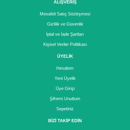
ALIŞVERİŞ
Kocayemiş Fidanı
Mesafeli Satış Sözleşmesi
Kuşburnu Fidanı
Gizlilik ve Güvenlik
Liçi Fidanı
İptal ve İade Şartları
Kişisel Veriler Politikası
Longan Fidanı
ÜYELİK
Malta Eriği Fidanı
Hesabım
Mango Fidanı
Yeni Üyelik
Melez Meyveler
Üye Girişi
Murt Fidanı
Şifremi Unuttum
Muşmula Fidanı
Sepetiniz
Muz Fidanı
BİZİ TAKİP EDİN