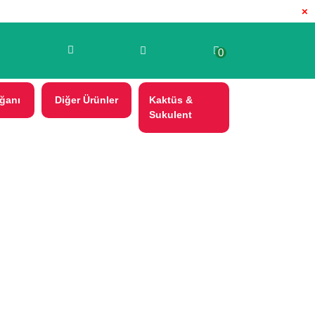
×
0
ğanı
Diğer Ürünler
Kaktüs &
Sukulent