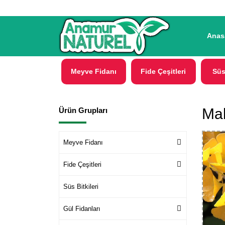
Anas
Meyve Fidanı
Fide Çeşitleri
Süs
Mab
Ürün Grupları
Meyve Fidanı
Fide Çeşitleri
Süs Bitkileri
Gül Fidanları