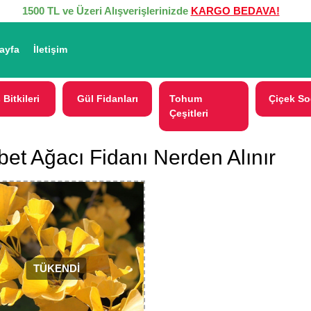
1500 TL ve Üzeri Alışverişlerinizde
KARGO BEDAVA!
ayfa
İletişim
 Bitkileri
Gül Fidanları
Tohum
Çiçek So
Çeşitleri
et Ağacı Fidanı Nerden Alınır
TÜKENDİ