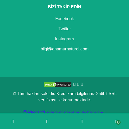
BİZİ TAKİP EDİN
Kocayemiş Fidanı
Facebook
Kuşburnu Fidanı
Twitter
Liçi Fidanı
Instagram
Longan Fidanı
bilgi@anamurnaturel.com
Malta Eriği Fidanı
Mango Fidanı
Melez Meyveler
© Tüm hakları saklıdır. Kredi kartı bilgileriniz 256bit SSL
Murt Fidanı
sertifikası ile korunmaktadır.
Muşmula Fidanı
ile
ideasoft
e-
hazırlandı.
ticaret
Muz Fidanı
0
paketleri