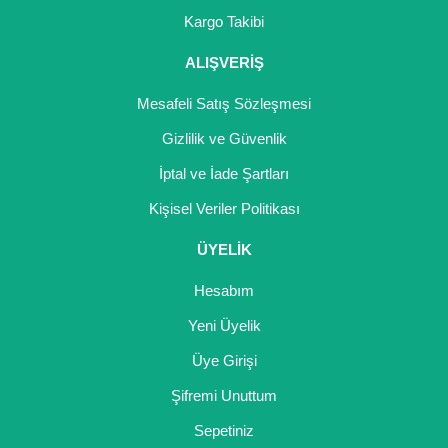
Girebolu Fidanı
Kargo Takibi
Goji Berry Fidanı
ALIŞVERİŞ
Hünnap Fidanı
Mesafeli Satış Sözleşmesi
İncir Fidanı
Gizlilik ve Güvenlik
İptal ve İade Şartları
Kapari Gebre Otu Fidanı
Kişisel Veriler Politikası
Kayısı Fidanı
ÜYELİK
Keçiboynuzu Fidanı
Hesabım
Kestane Fidanı
Yeni Üyelik
Kiraz Fidanı
Üye Girişi
Kivi Fidanı
Şifremi Unuttum
Sepetiniz
Kızılcık Fidanı