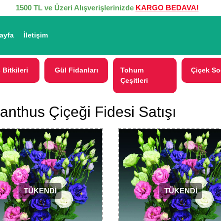
1500 TL ve Üzeri Alışverişlerinizde
KARGO BEDAVA!
ayfa
İletişim
 Bitkileri
Gül Fidanları
Tohum
Çiçek So
Çeşitleri
ianthus Çiçeği Fidesi Satışı
TÜKENDİ
TÜKENDİ