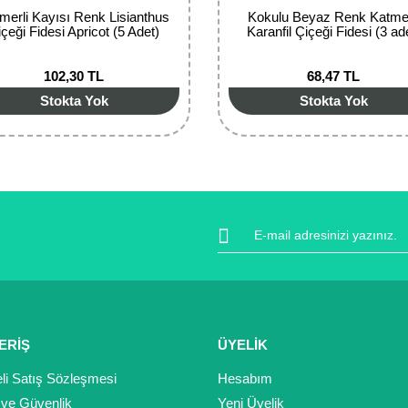
merli Kayısı Renk Lisianthus
Kokulu Beyaz Renk Katmer
içeği Fidesi Apricot (5 Adet)
Karanfil Çiçeği Fidesi (3 ad
102,30 TL
68,47 TL
Stokta Yok
Stokta Yok
ERİŞ
ÜYELİK
li Satış Sözleşmesi
Hesabım
k ve Güvenlik
Yeni Üyelik