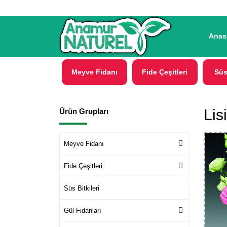
Anas
Meyve Fidanı
Fide Çeşitleri
Süs
Lis
Ürün Grupları
Meyve Fidanı
Fide Çeşitleri
Süs Bitkileri
Gül Fidanları