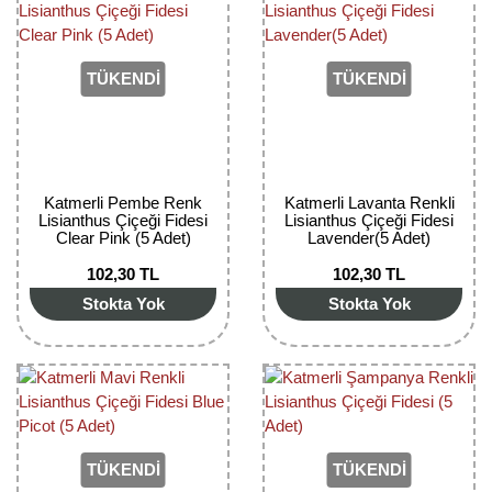
Girebolu Fidanı
Goji Berry Fidanı
TÜKENDİ
TÜKENDİ
Hünnap Fidanı
İncir Fidanı
Kapari Gebre Otu Fidanı
Katmerli Pembe Renk
Katmerli Lavanta Renkli
Lisianthus Çiçeği Fidesi
Lisianthus Çiçeği Fidesi
Clear Pink (5 Adet)
Lavender(5 Adet)
Kayısı Fidanı
102,30 TL
102,30 TL
Keçiboynuzu Fidanı
Stokta Yok
Stokta Yok
Kestane Fidanı
Kiraz Fidanı
Kivi Fidanı
TÜKENDİ
TÜKENDİ
Kızılcık Fidanı