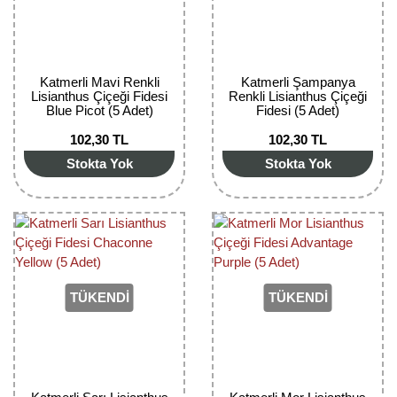
Kocayemiş Fidanı
Kuşburnu Fidanı
Katmerli Mavi Renkli
Katmerli Şampanya
Lisianthus Çiçeği Fidesi
Renkli Lisianthus Çiçeği
Liçi Fidanı
Blue Picot (5 Adet)
Fidesi (5 Adet)
Longan Fidanı
102,30 TL
102,30 TL
Stokta Yok
Stokta Yok
Malta Eriği Fidanı
Mango Fidanı
Melez Meyveler
Murt Fidanı
TÜKENDİ
TÜKENDİ
Muşmula Fidanı
Muz Fidanı