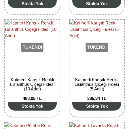
Stokta Yok
Stokta Yok
Bektaşi Üzümü Fidanı
Nostaljik Güller
Ters Lale Soğanı
Böğürtlen Fidanı
Peyzaj Gülleri
Yılbaşı Gülü Çiçeği
Ceviz Fidanı
Sarmaşık(Çardak) Gül Fidanları
Zambak Soğanı
Dut Fidanı
TÜKENDİ
TÜKENDİ
Elma Fidanı
Erik Fidanı
Katmerli Karışık Renkli
Katmerli Karışık Renkli
Feijoa Fidanı
Lisianthus Çiçeği Fidesi
Lisianthus Çiçeği Fidesi
(10 Adet)
(5 Adet)
Fidan Anaçları ve Aşı Kalemleri
488,05 TL
385,34 TL
Fındık Fidanı
Stokta Yok
Stokta Yok
Frenk Üzümü Fidanı