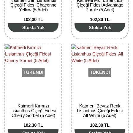
Katmerli Sarı Lisianthus
Katmerli Mor Lisianthus
Nadir Çeşit Meyveler
Çiçeği Fidesi Chaconne
Çiçeği Fidesi Advantage
Yellow (5 Adet)
Purple (5 Adet)
Nar Fidanı
102,30 TL
102,30 TL
Stokta Yok
Stokta Yok
Narenciye Fidanları
Nektarin Fidanı
Papaya Fidanı
Pepino Fidanı
TÜKENDİ
TÜKENDİ
Pitaya Fidanı
Şeftali Fidanı
Trabzon Hurması Fidanı
Katmerli Kırmızı
Katmerli Beyaz Renk
Lisianthus Çiçeği Fidesi
Lisianthus Çiçeği Fidesi
Cherry Sorbet (5 Adet)
All White (5 Adet)
Üzüm Fidanı
102,30 TL
102,30 TL
Vişne Fidanı