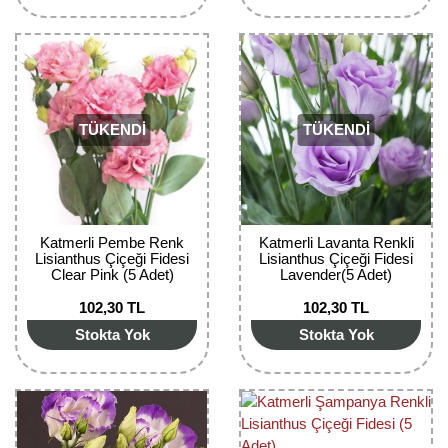
Girebolu Fidanı
Goji Berry Fidanı
Hünnap Fidanı
TÜKENDİ
TÜKENDİ
İncir Fidanı
Kapari Gebre Otu Fidanı
Kayısı Fidanı
Katmerli Pembe Renk
Katmerli Lavanta Renkli
Lisianthus Çiçeği Fidesi
Lisianthus Çiçeği Fidesi
Keçiboynuzu Fidanı
Clear Pink (5 Adet)
Lavender(5 Adet)
Kestane Fidanı
102,30 TL
102,30 TL
Stokta Yok
Stokta Yok
Kiraz Fidanı
Kivi Fidanı
Kızılcık Fidanı