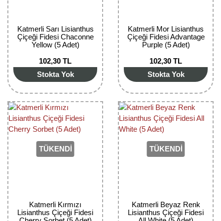
Nadir Çeşit Meyveler
Nar Fidanı
Katmerli Sarı Lisianthus
Katmerli Mor Lisianthus
Çiçeği Fidesi Chaconne
Çiçeği Fidesi Advantage
Yellow (5 Adet)
Purple (5 Adet)
Narenciye Fidanları
102,30 TL
102,30 TL
Nektarin Fidanı
Stokta Yok
Stokta Yok
Papaya Fidanı
Pepino Fidanı
Pitaya Fidanı
TÜKENDİ
TÜKENDİ
Şeftali Fidanı
Trabzon Hurması Fidanı
Üzüm Fidanı
Katmerli Kırmızı
Katmerli Beyaz Renk
Lisianthus Çiçeği Fidesi
Lisianthus Çiçeği Fidesi
Vişne Fidanı
Cherry Sorbet (5 Adet)
All White (5 Adet)