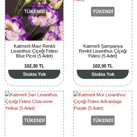
Kocayemiş Fidanı
TÜKENDİ
TÜKENDİ
Kuşburnu Fidanı
Liçi Fidanı
Katmerli Mavi Renkli
Katmerli Şampanya
Longan Fidanı
Lisianthus Çiçeği Fidesi
Renkli Lisianthus Çiçeği
Blue Picot (5 Adet)
Fidesi (5 Adet)
Malta Eriği Fidanı
102,30 TL
102,30 TL
Stokta Yok
Stokta Yok
Mango Fidanı
Melez Meyveler
Murt Fidanı
Muşmula Fidanı
TÜKENDİ
TÜKENDİ
Muz Fidanı