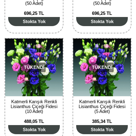
(50 Adet)
(50 Adet)
Bektaşi Üzümü Fidanı
Nostaljik Güller
Ters Lale Soğanı
696,25 TL
696,25 TL
Böğürtlen Fidanı
Peyzaj Gülleri
Yılbaşı Gülü Çiçeği
Stokta Yok
Stokta Yok
Ceviz Fidanı
Sarmaşık(Çardak) Gül Fidanları
Zambak Soğanı
Dut Fidanı
Elma Fidanı
TÜKENDİ
TÜKENDİ
Erik Fidanı
Feijoa Fidanı
Fidan Anaçları ve Aşı Kalemleri
Katmerli Karışık Renkli
Katmerli Karışık Renkli
Lisianthus Çiçeği Fidesi
Lisianthus Çiçeği Fidesi
Fındık Fidanı
(10 Adet)
(5 Adet)
488,05 TL
385,34 TL
Frenk Üzümü Fidanı
Stokta Yok
Stokta Yok