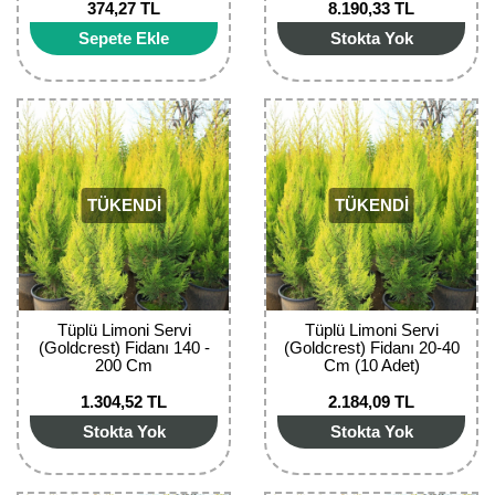
374,27 TL
8.190,33 TL
Bektaşi Üzümü Fidanı
Nostaljik Güller
Ters Lale Soğanı
Sepete Ekle
Stokta Yok
Böğürtlen Fidanı
Peyzaj Gülleri
Yılbaşı Gülü Çiçeği
Ceviz Fidanı
Sarmaşık(Çardak) Gül Fidanları
Zambak Soğanı
Dut Fidanı
TÜKENDİ
TÜKENDİ
Elma Fidanı
Erik Fidanı
Feijoa Fidanı
Tüplü Limoni Servi
Tüplü Limoni Servi
(Goldcrest) Fidanı 140 -
(Goldcrest) Fidanı 20-40
Fidan Anaçları ve Aşı Kalemleri
200 Cm
Cm (10 Adet)
1.304,52 TL
2.184,09 TL
Fındık Fidanı
Stokta Yok
Stokta Yok
Frenk Üzümü Fidanı