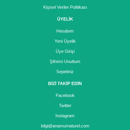
Nadir Çeşit Meyveler
Kişisel Veriler Politikası
Nar Fidanı
ÜYELİK
Narenciye Fidanları
Hesabım
Nektarin Fidanı
Yeni Üyelik
Üye Girişi
Papaya Fidanı
Şifremi Unuttum
Pepino Fidanı
Sepetiniz
Pitaya Fidanı
BİZİ TAKİP EDİN
Şeftali Fidanı
Facebook
Trabzon Hurması Fidanı
Twitter
Üzüm Fidanı
Instagram
bilgi@anamurnaturel.com
Vişne Fidanı