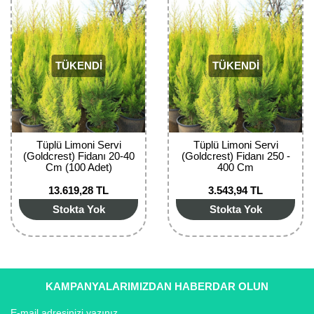
Girebolu Fidanı
Goji Berry Fidanı
Hünnap Fidanı
TÜKENDİ
TÜKENDİ
İncir Fidanı
Kapari Gebre Otu Fidanı
Tüplü Limoni Servi
Tüplü Limoni Servi
Kayısı Fidanı
(Goldcrest) Fidanı 20-40
(Goldcrest) Fidanı 250 -
Cm (100 Adet)
400 Cm
Keçiboynuzu Fidanı
13.619,28 TL
3.543,94 TL
Stokta Yok
Stokta Yok
Kestane Fidanı
Kiraz Fidanı
Kivi Fidanı
KAMPANYALARIMIZDAN HABERDAR OLUN
Kızılcık Fidanı