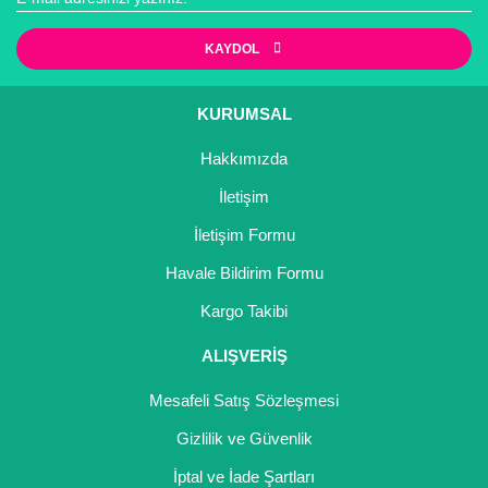
Kocayemiş Fidanı
KAYDOL
Kuşburnu Fidanı
KURUMSAL
Liçi Fidanı
Hakkımızda
Longan Fidanı
İletişim
Malta Eriği Fidanı
İletişim Formu
Mango Fidanı
Havale Bildirim Formu
Kargo Takibi
Melez Meyveler
ALIŞVERİŞ
Murt Fidanı
Mesafeli Satış Sözleşmesi
Muşmula Fidanı
Gizlilik ve Güvenlik
Muz Fidanı
İptal ve İade Şartları