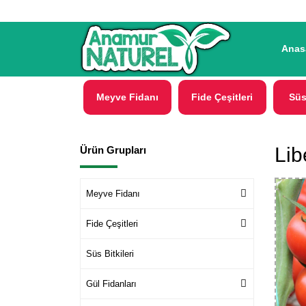
Anas
Meyve Fidanı
Fide Çeşitleri
Süs
Lib
Ürün Grupları
Meyve Fidanı
Fide Çeşitleri
Süs Bitkileri
Gül Fidanları