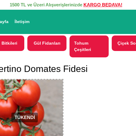
1500 TL ve Üzeri Alışverişlerinizde
KARGO BEDAVA!
ayfa
İletişim
 Bitkileri
Gül Fidanları
Tohum
Çiçek So
Çeşitleri
ertino Domates Fidesi
TÜKENDİ