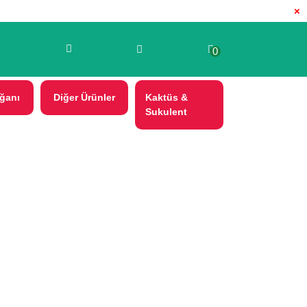
×
0
ğanı
Diğer Ürünler
Kaktüs &
Sukulent