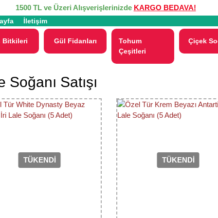
1500 TL ve Üzeri Alışverişlerinizde
KARGO BEDAVA!
ayfa
İletişim
 Bitkileri
Gül Fidanları
Tohum
Çiçek So
Çeşitleri
e Soğanı Satışı
TÜKENDİ
TÜKENDİ