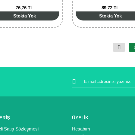
76,76 TL
89,72 TL
Stokta Yok
Stokta Yok
ERİŞ
ÜYELİK
li Satış Sözleşmesi
Hesabım