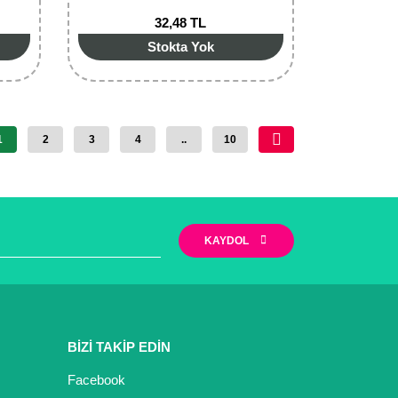
32,48 TL
Stokta Yok
1
2
3
4
..
10
KAYDOL
BİZİ TAKİP EDİN
Facebook