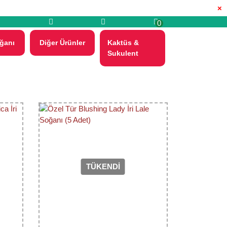
×
0
ğanı
Diğer Ürünler
Kaktüs &
Sukulent
TÜKENDİ