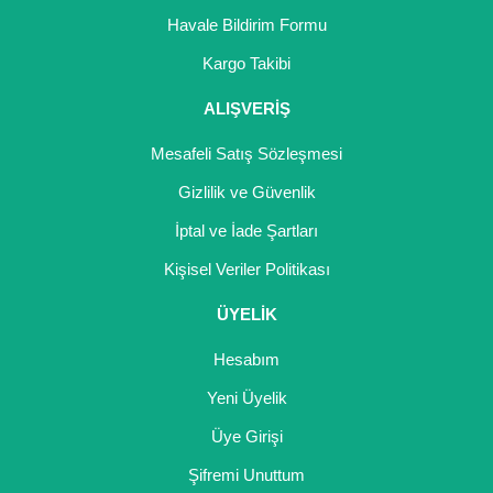
Girebolu Fidanı
Havale Bildirim Formu
Goji Berry Fidanı
Kargo Takibi
Hünnap Fidanı
ALIŞVERİŞ
İncir Fidanı
Mesafeli Satış Sözleşmesi
Gizlilik ve Güvenlik
Kapari Gebre Otu Fidanı
İptal ve İade Şartları
Kayısı Fidanı
Kişisel Veriler Politikası
Keçiboynuzu Fidanı
ÜYELİK
Kestane Fidanı
Hesabım
Kiraz Fidanı
Yeni Üyelik
Kivi Fidanı
Üye Girişi
Şifremi Unuttum
Kızılcık Fidanı