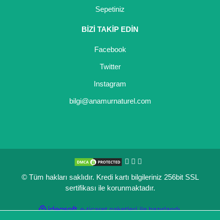
Sepetiniz
Kocayemiş Fidanı
BİZİ TAKİP EDİN
Kuşburnu Fidanı
Facebook
Liçi Fidanı
Twitter
Longan Fidanı
Instagram
Malta Eriği Fidanı
bilgi@anamurnaturel.com
Mango Fidanı
Melez Meyveler
Murt Fidanı
© Tüm hakları saklıdır. Kredi kartı bilgileriniz 256bit SSL
Muşmula Fidanı
sertifikası ile korunmaktadır.
Muz Fidanı
ile
ideasoft
e-
hazırlandı.
ticaret