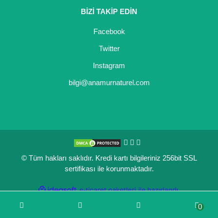
BİZİ TAKİP EDİN
Kocayemiş Fidanı
Facebook
Kuşburnu Fidanı
Twitter
Liçi Fidanı
Instagram
Longan Fidanı
bilgi@anamurnaturel.com
Malta Eriği Fidanı
Mango Fidanı
Melez Meyveler
© Tüm hakları saklıdır. Kredi kartı bilgileriniz 256bit SSL
Murt Fidanı
sertifikası ile korunmaktadır.
Muşmula Fidanı
ile
ideasoft
e-
hazırlandı.
ticaret
Muz Fidanı
0
paketleri