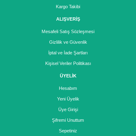
Girebolu Fidanı
Kargo Takibi
Goji Berry Fidanı
ALIŞVERİŞ
Hünnap Fidanı
Mesafeli Satış Sözleşmesi
İncir Fidanı
Gizlilik ve Güvenlik
İptal ve İade Şartları
Kapari Gebre Otu Fidanı
Kişisel Veriler Politikası
Kayısı Fidanı
ÜYELİK
Keçiboynuzu Fidanı
Hesabım
Kestane Fidanı
Yeni Üyelik
Kiraz Fidanı
Üye Girişi
Kivi Fidanı
Şifremi Unuttum
Sepetiniz
Kızılcık Fidanı