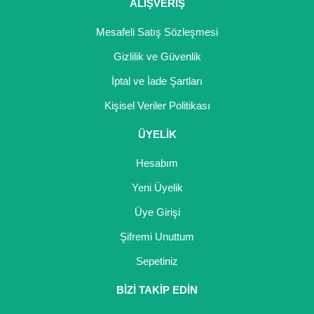
Girebolu Fidanı
ALIŞVERİŞ
Goji Berry Fidanı
Mesafeli Satış Sözleşmesi
Gizlilik ve Güvenlik
Hünnap Fidanı
İptal ve İade Şartları
İncir Fidanı
Kişisel Veriler Politikası
Kapari Gebre Otu Fidanı
ÜYELİK
Kayısı Fidanı
Hesabım
Keçiboynuzu Fidanı
Yeni Üyelik
Üye Girişi
Kestane Fidanı
Şifremi Unuttum
Kiraz Fidanı
Sepetiniz
Kivi Fidanı
BİZİ TAKİP EDİN
Kızılcık Fidanı