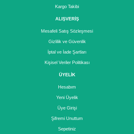
Girebolu Fidanı
Kargo Takibi
Goji Berry Fidanı
ALIŞVERİŞ
Hünnap Fidanı
Mesafeli Satış Sözleşmesi
İncir Fidanı
Gizlilik ve Güvenlik
İptal ve İade Şartları
Kapari Gebre Otu Fidanı
Kişisel Veriler Politikası
Kayısı Fidanı
ÜYELİK
Keçiboynuzu Fidanı
Hesabım
Kestane Fidanı
Yeni Üyelik
Kiraz Fidanı
Üye Girişi
Kivi Fidanı
Şifremi Unuttum
Sepetiniz
Kızılcık Fidanı