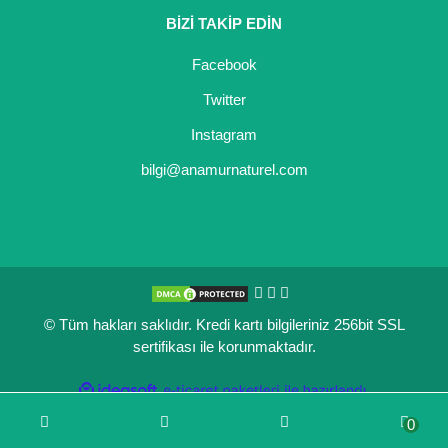
BİZİ TAKİP EDİN
Kocayemiş Fidanı
Facebook
Kuşburnu Fidanı
Twitter
Liçi Fidanı
Instagram
Longan Fidanı
bilgi@anamurnaturel.com
Malta Eriği Fidanı
Mango Fidanı
Melez Meyveler
© Tüm hakları saklıdır. Kredi kartı bilgileriniz 256bit SSL
Murt Fidanı
sertifikası ile korunmaktadır.
Muşmula Fidanı
ile
ideasoft
e-
hazırlandı.
ticaret
Muz Fidanı
0
paketleri