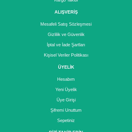
Girebolu Fidanı
ALIŞVERİŞ
Goji Berry Fidanı
Mesafeli Satış Sözleşmesi
Hünnap Fidanı
Gizlilik ve Güvenlik
İncir Fidanı
İptal ve İade Şartları
Kapari Gebre Otu Fidanı
Kişisel Veriler Politikası
Kayısı Fidanı
ÜYELİK
Keçiboynuzu Fidanı
Hesabım
Kestane Fidanı
Yeni Üyelik
Üye Girişi
Kiraz Fidanı
Şifremi Unuttum
Kivi Fidanı
Sepetiniz
Kızılcık Fidanı