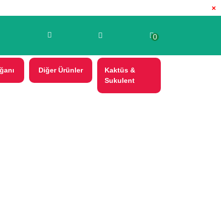
×
0
ğanı
Diğer Ürünler
Kaktüs &
Sukulent